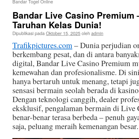
Bandar Togel Online
Bandar Live Casino Premium
Taruhan Kelas Dunia!
Dipublikasi pada
Oktober 15, 2025
oleh
admin
Trafikpictures.com
– Dunia perjudian on
berkembang pesat, dan di antara banyak
digital, Bandar Live Casino Premium m
kemewahan dan profesionalisme. Di sini
hanya bertaruh untuk menang, tetapi j
sensasi bermain seolah berada di kasin
Dengan teknologi canggih, dealer profe
eksklusif, pengalaman bermain di Live
benar-benar terasa berbeda – penuh gaya
saja, peluang meraih kemenangan besar.