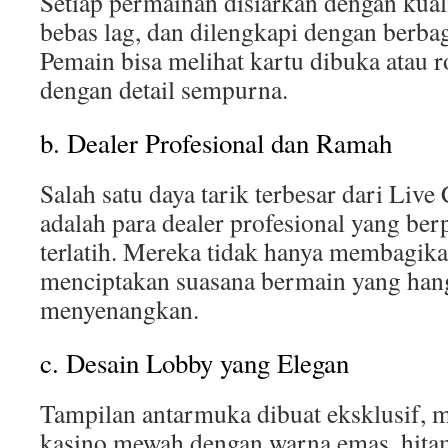
Setiap permainan disiarkan dengan kuali
bebas lag, dan dilengkapi dengan berba
Pemain bisa melihat kartu dibuka atau r
dengan detail sempurna.
b. Dealer Profesional dan Ramah
Salah satu daya tarik terbesar dari Liv
adalah para dealer profesional yang be
terlatih. Mereka tidak hanya membagikan
menciptakan suasana bermain yang han
menyenangkan.
c. Desain Lobby yang Elegan
Tampilan antarmuka dibuat eksklusif, 
kasino mewah dengan warna emas, hita