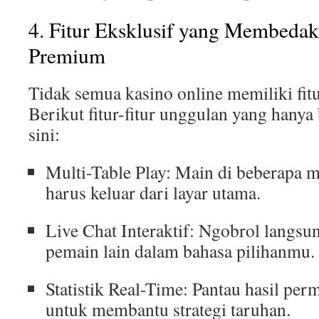
4. Fitur Eksklusif yang Membedak
Premium
Tidak semua kasino online memiliki fit
Berikut fitur-fitur unggulan yang hanya
sini:
Multi-Table Play: Main di beberapa m
harus keluar dari layar utama.
Live Chat Interaktif: Ngobrol langsu
pemain lain dalam bahasa pilihanmu.
Statistik Real-Time: Pantau hasil pe
untuk membantu strategi taruhan.