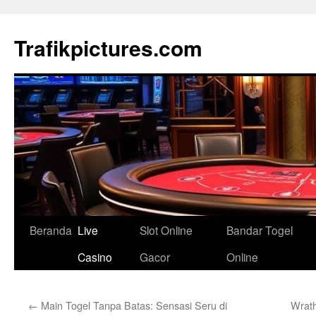
Langsung
ke
Trafikpictures.com
isi
Beranda
Live
Slot Online
Bandar Togel
Casino
Gacor
Online
←
Main Togel Tanpa Batas: Sensasi Seru di
Wrath