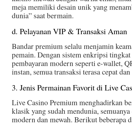
meja memiliki desain unik yang menamb
dunia” saat bermain.
d. Pelayanan VIP & Transaksi Aman
Bandar premium selalu menjamin keama
pemain. Dengan sistem enkripsi tingkat 
pembayaran modern seperti e-wallet, QR
instan, semua transaksi terasa cepat dan
3. Jenis Permainan Favorit di Live C
Live Casino Premium menghadirkan be
klasik yang sudah mendunia, semuanya
modern dan mewah. Berikut beberapa di