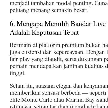
menjadi tambahan modal penting. Gunak
peluang menang semakin besar.
6. Mengapa Memilih Bandar Live
Adalah Keputusan Tepat
Bermain di platform premium bukan hany
juga efisiensi dan kepercayaan. Dengan l
fair play yang diaudit, serta dukungan p
pemain mendapatkan jaminan kualitas 
tinggi.
Selain itu, suasana elegan dan kenyama
memberikan sensasi berbeda — seperti 
elite Monte Carlo atau Marina Bay Sands
istimewa, setiap taruhan menghadirkan 