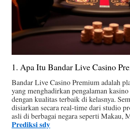
1. Apa Itu Bandar Live Casino P
Bandar Live Casino Premium adalah pla
yang menghadirkan pengalaman kasino 
dengan kualitas terbaik di kelasnya. S
disiarkan secara real-time dari studio p
asli di berbagai negara seperti Makau, 
Prediksi sdy