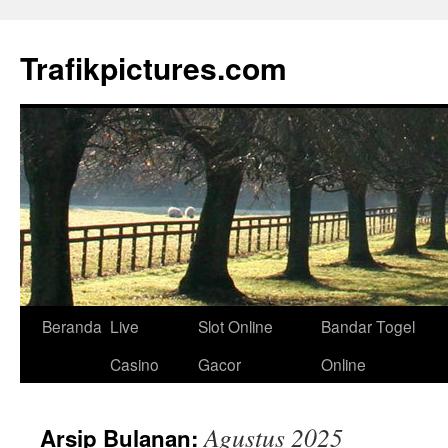
Langsung
ke
Trafikpictures.com
isi
Beranda
Live
Slot Online
Bandar Togel
Casino
Gacor
Online
Agustus 2025
Arsip Bulanan: