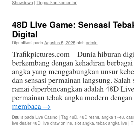
Showdown
|
Tinggalkan komentar
48D Live Game: Sensasi Teba
Digital
Dipublikasi pada
Agustus 5, 2025
oleh
admin
Trafikpictures.com – Dunia hiburan dig
berkembang dengan kehadiran berbagai
angka yang menggabungkan unsur keberu
dan sensasi permainan langsung. Salah 
ramai diperbincangkan adalah 48D Li
permainan tebak angka modern denga
membaca
→
Ditulis pada
Live Casino
|
Tag
48D
,
48D resmi
,
angka 1–48
,
cas
live dealer 48D
,
live draw online
,
slot angka
,
tebak angka live
|
T