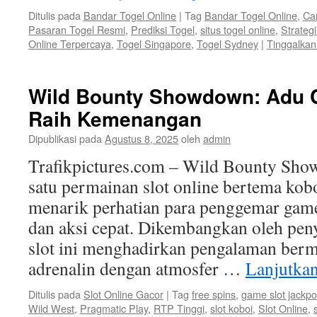
Ditulis pada
Bandar Togel Online
|
Tag
Bandar Togel Online
,
Ca
Pasaran Togel Resmi
,
Prediksi Togel
,
situs togel online
,
Strategi
Online Terpercaya
,
Togel Singapore
,
Togel Sydney
|
Tinggalkan
Wild Bounty Showdown: Adu 
Raih Kemenangan
Dipublikasi pada
Agustus 8, 2025
oleh
admin
Trafikpictures.com – Wild Bounty Sho
satu permainan slot online bertema kob
menarik perhatian para penggemar gam
dan aksi cepat. Dikembangkan oleh pen
slot ini menghadirkan pengalaman ber
adrenalin dengan atmosfer …
Lanjutka
Ditulis pada
Slot Online Gacor
|
Tag
free spins
,
game slot jackpo
Wild West
,
Pragmatic Play
,
RTP Tinggi
,
slot koboi
,
Slot Online
,