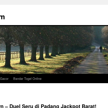
om
 Gacor
Bandar Togel Online
 – Duel Seru di Padang Jackpot Barat!