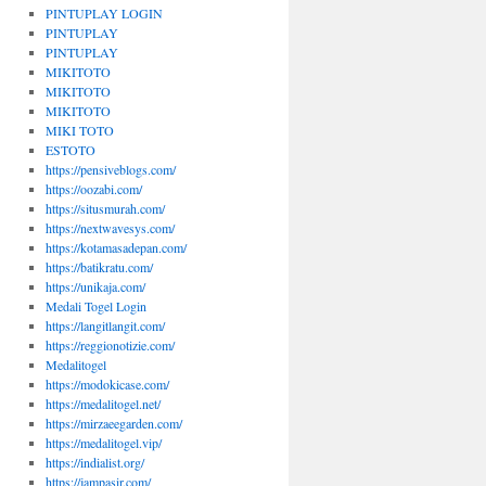
PINTUPLAY LOGIN
PINTUPLAY
PINTUPLAY
MIKITOTO
MIKITOTO
MIKITOTO
MIKI TOTO
ESTOTO
https://pensiveblogs.com/
https://oozabi.com/
https://situsmurah.com/
https://nextwavesys.com/
https://kotamasadepan.com/
https://batikratu.com/
https://unikaja.com/
Medali Togel Login
https://langitlangit.com/
https://reggionotizie.com/
Medalitogel
https://modokicase.com/
https://medalitogel.net/
https://mirzaeegarden.com/
https://medalitogel.vip/
https://indialist.org/
https://jampasir.com/