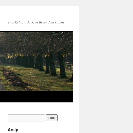
Tips Rahasia Jackpot Besar Judi Online
Arsip