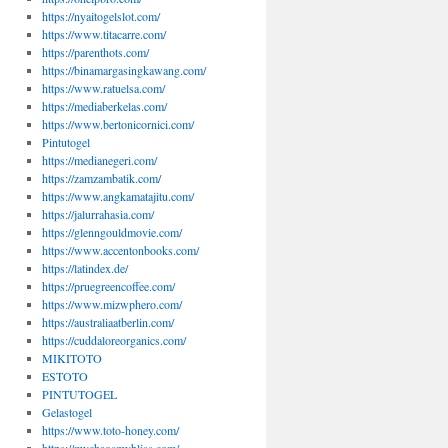
https://nyaitogelslot.com/
https://www.titacarre.com/
https://parenthots.com/
https://binamargasingkawang.com/
https://www.ratuelsa.com/
https://mediaberkelas.com/
https://www.bertonicornici.com/
Pintutogel
https://medianegeri.com/
https://zamzambatik.com/
https://www.angkamatajitu.com/
https://jalurrahasia.com/
https://glenngouldmovie.com/
https://www.accentonbooks.com/
https://latindex.de/
https://pruegreencoffee.com/
https://www.mizwphero.com/
https://australiaatberlin.com/
https://cuddaloreorganics.com/
MIKITOTO
ESTOTO
PINTUTOGEL
Gelastogel
https://www.toto-honey.com/