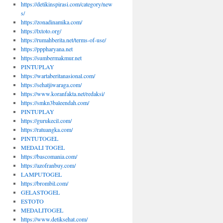
https://detikinspirasi.com/category/new
s/
https://zonadinamika.com/
https://lxtoto.org/
https://rumahberita.net/terms-of-use/
https://pppharyana.net
https://sumbermakmur.net
PINTUPLAY
https://wartaberitanasional.com/
https://sehatjiwaraga.com/
https://www.koranfakta.net/redaksi/
https://smkn3baleendah.com/
PINTUPLAY
https://gurukecil.com/
https://ratuangka.com/
PINTUTOGEL
MEDALI TOGEL
https://bascomania.com/
https://azofranbuy.com/
LAMPUTOGEL
https://brombil.com/
GELASTOGEL
ESTOTO
MEDALITOGEL
https://www.detiksehat.com/