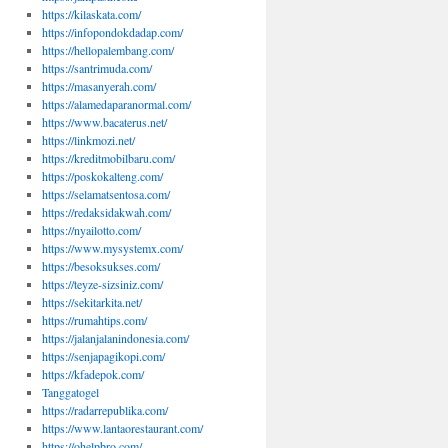
https://kilaskata.com/
https://infopondokdadap.com/
https://hellopalembang.com/
https://santrimuda.com/
https://masanyerah.com/
https://alamedaparanormal.com/
https://www.bacaterus.net/
https://linkmozi.net/
https://kreditmobilbaru.com/
https://poskokalteng.com/
https://selamatsentosa.com/
https://redaksidakwah.com/
https://nyailotto.com/
https://www.mysystemx.com/
https://besoksukses.com/
https://teyze-sizsiniz.com/
https://sekitarkita.net/
https://rumahtips.com/
https://jalanjalanindonesia.com/
https://senjapagikopi.com/
https://kfadepok.com/
Tanggatogel
https://radarrepublika.com/
https://www.lantaorestaurant.com/
https://ohelpbro.com/