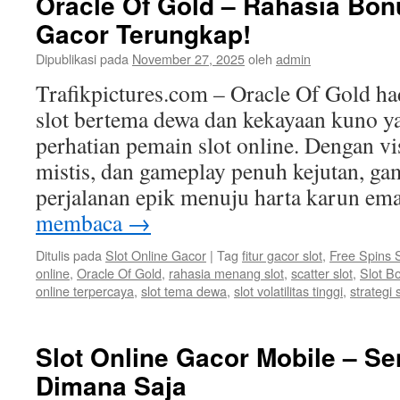
Oracle Of Gold – Rahasia Bon
Gacor Terungkap!
Dipublikasi pada
November 27, 2025
oleh
admin
Trafikpictures.com – Oracle Of Gold had
slot bertema dewa dan kekayaan kuno y
perhatian pemain slot online. Dengan v
mistis, dan gameplay penuh kejutan, g
perjalanan epik menuju harta karun e
membaca
→
Ditulis pada
Slot Online Gacor
|
Tag
fitur gacor slot
,
Free Spins S
online
,
Oracle Of Gold
,
rahasia menang slot
,
scatter slot
,
Slot B
online terpercaya
,
slot tema dewa
,
slot volatilitas tinggi
,
strategi 
Slot Online Gacor Mobile – S
Dimana Saja