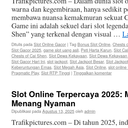
Trafikpictures.com – Dalam dunia slot 
warna dan kegembiraan, hanya sedikit
membawa nuansa kemakmuran sekuat Ch
Game ini adalah sekuel dari slot legenda
Shen” yang terkenal dengan visual …
L
Ditulis pada
Slot Online Gacor
|
Tag
Bonus Slot Online
,
Chests o
Slot Gacor 2025
,
game slot uang asli
,
Peti Harta Karun
,
Slot Ca
Chests of Cai Shen
,
Slot Dewa Kekayaan
,
Slot Dewa Kekayaan
Slot Gacor Hari Ini
,
slot jackpot
,
Slot Jackpot Besar
,
Slot Jackpot
Keberuntungan Emas
,
Slot Megah Asia
,
Slot Online
,
slot online
Pragmatic Play
,
Slot RTP Tinggi
|
Tinggalkan komentar
Slot Online Terpercaya 2025:
Menang Nyaman
Dipublikasi pada
Agustus 13, 2025
oleh
admin
Trafikpictures.com – Di tahun 2025, indu