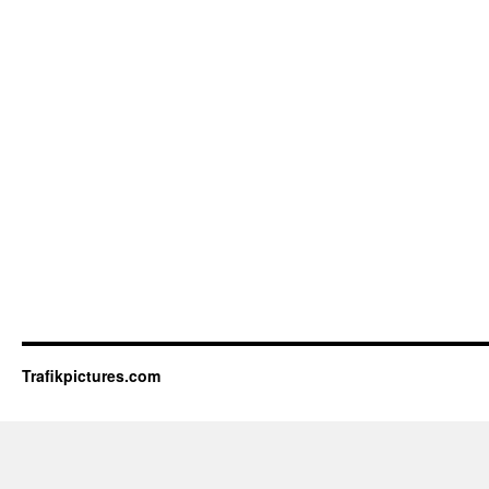
Trafikpictures.com