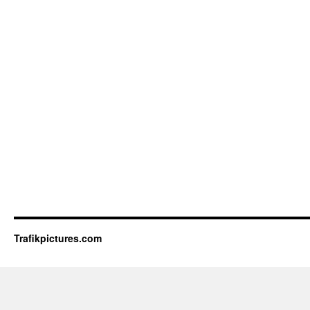
Trafikpictures.com