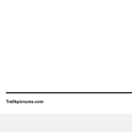
Trafikpictures.com