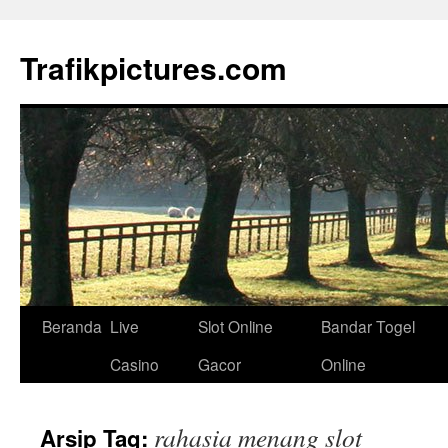
Langsung
ke
Trafikpictures.com
isi
Beranda
Live
Slot Online
Bandar Togel
Casino
Gacor
Online
rahasia menang slot
Arsip Tag: