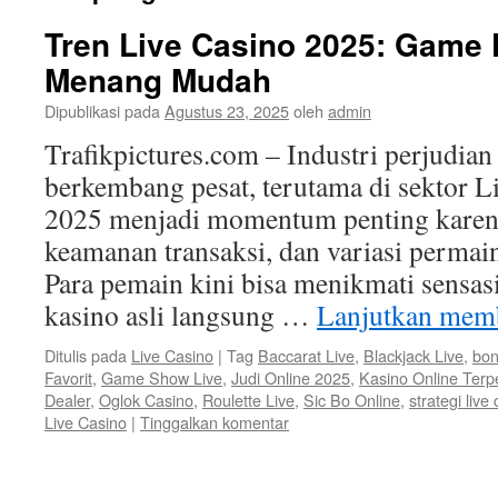
Tren Live Casino 2025: Game F
Menang Mudah
Dipublikasi pada
Agustus 23, 2025
oleh
admin
Trafikpictures.com – Industri perjudian 
berkembang pesat, terutama di sektor L
2025 menjadi momentum penting karena
keamanan transaksi, dan variasi permai
Para pemain kini bisa menikmati sensas
kasino asli langsung …
Lanjutkan mem
Ditulis pada
Live Casino
|
Tag
Baccarat Live
,
Blackjack Live
,
bon
Favorit
,
Game Show Live
,
Judi Online 2025
,
Kasino Online Terp
Dealer
,
Oglok Casino
,
Roulette Live
,
Sic Bo Online
,
strategi live
Live Casino
|
Tinggalkan komentar