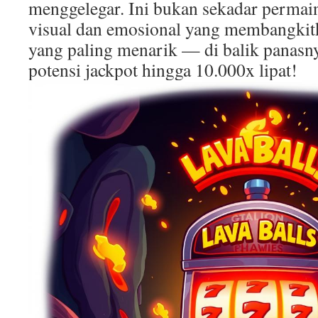
menggelegar. Ini bukan sekadar permai
visual dan emosional yang membangkit
yang paling menarik — di balik panasny
potensi jackpot hingga 10.000x lipat!