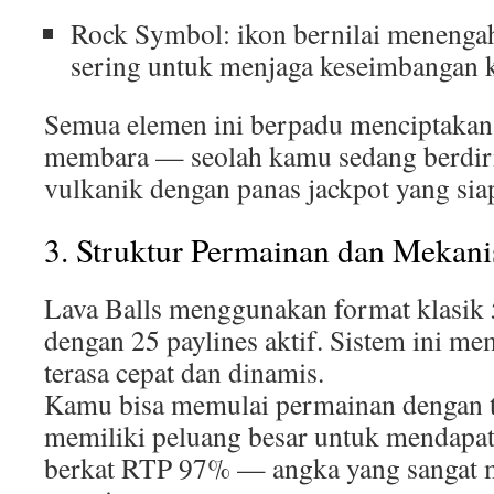
Rock Symbol: ikon bernilai menenga
sering untuk menjaga keseimbangan
Semua elemen ini berpadu menciptakan
membara — seolah kamu sedang berdiri
vulkanik dengan panas jackpot yang siap
3. Struktur Permainan dan Mekan
Lava Balls menggunakan format klasik 
dengan 25 paylines aktif. Sistem ini me
terasa cepat dan dinamis.
Kamu bisa memulai permainan dengan ta
memiliki peluang besar untuk mendapat
berkat RTP 97% — angka yang sangat 