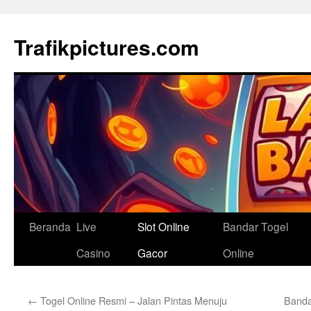
Langsung
ke
Trafikpictures.com
isi
Beranda
Live
Slot Online
Bandar Togel
Casino
Gacor
Online
←
Togel Online Resmi – Jalan Pintas Menuju
Banda