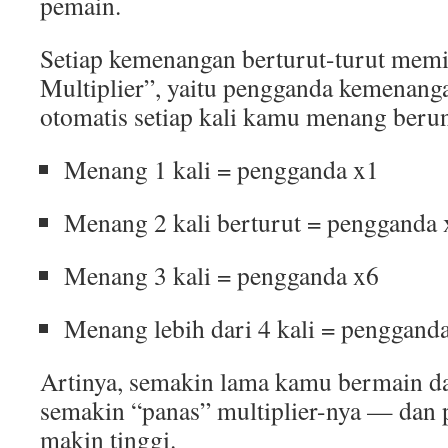
pemain.
Setiap kemenangan berturut-turut memi
Multiplier”, yaitu pengganda kemenang
otomatis setiap kali kamu menang beru
Menang 1 kali = pengganda x1
Menang 2 kali berturut = pengganda 
Menang 3 kali = pengganda x6
Menang lebih dari 4 kali = penggand
Artinya, semakin lama kamu bermain d
semakin “panas” multiplier-nya — dan 
makin tinggi.