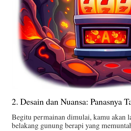
2. Desain dan Nuansa: Panasnya 
Begitu permainan dimulai, kamu akan la
belakang gunung berapi yang memunt