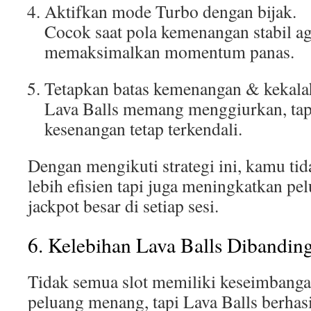
Aktifkan mode Turbo dengan bijak.
Cocok saat pola kemenangan stabil a
memaksimalkan momentum panas.
Tetapkan batas kemenangan & kekala
Lava Balls memang menggiurkan, tapi
kesenangan tetap terkendali.
Dengan mengikuti strategi ini, kamu ti
lebih efisien tapi juga meningkatkan pe
jackpot besar di setiap sesi.
6. Kelebihan Lava Balls Dibanding
Tidak semua slot memiliki keseimbangan
peluang menang, tapi Lava Balls berha