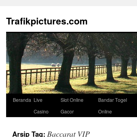
Langsung
ke
Trafikpictures.com
isi
Beranda
Live
Slot Online
Bandar Togel
Casino
Gacor
Online
Baccarat VIP
Arsip Tag: