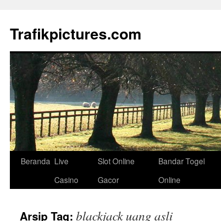
Langsung
ke
Trafikpictures.com
isi
Beranda
Live
Slot Online
Bandar Togel
Casino
Gacor
Online
blackjack uang asli
Arsip Tag: