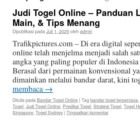
Judi Togel Online – Panduan 
Main, & Tips Menang
Dipublikasi pada
Juli 1, 2025
oleh
admin
Trafikpictures.com – Di era digital seper
online telah menjelma menjadi salah sa
angka yang paling populer di Indonesia
Berasal dari permainan konvensional ya
dimainkan melalui bandar darat, kini t
membaca
→
Ditulis pada
Bandar Togel Online
|
Tag
bandar togel terpercaya
Togel
,
Judi Togel Online
,
Prediksi Togel
,
Strategi Togel
,
Togel H
Singapore
,
Togel Sydney
|
Tinggalkan komentar