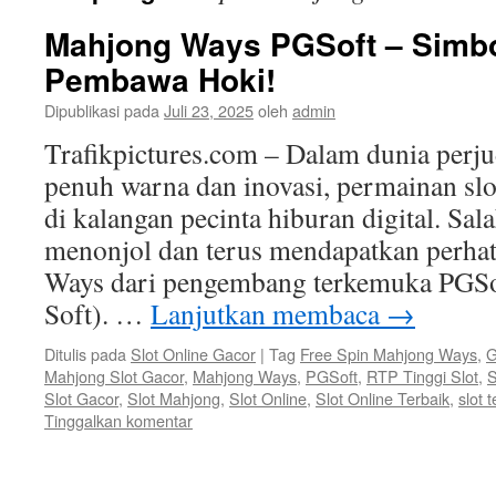
Mahjong Ways PGSoft – Simb
Pembawa Hoki!
Dipublikasi pada
Juli 23, 2025
oleh
admin
Trafikpictures.com – Dalam dunia perju
penuh warna dan inovasi, permainan slot
di kalangan pecinta hiburan digital. Sa
menonjol dan terus mendapatkan perha
Ways dari pengembang terkemuka PGSo
Soft). …
Lanjutkan membaca
→
Ditulis pada
Slot Online Gacor
|
Tag
Free Spin Mahjong Ways
,
G
Mahjong Slot Gacor
,
Mahjong Ways
,
PGSoft
,
RTP Tinggi Slot
,
S
Slot Gacor
,
Slot Mahjong
,
Slot Online
,
Slot Online Terbaik
,
slot 
Tinggalkan komentar