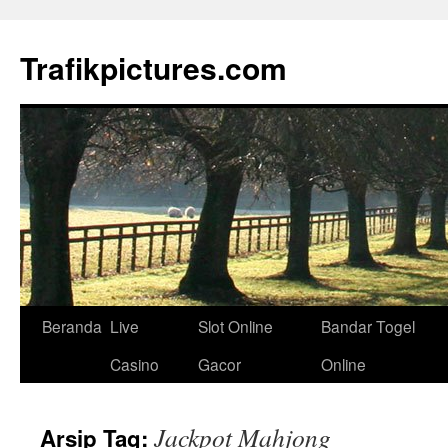
Langsung
ke
Trafikpictures.com
isi
Beranda
Live
Slot Online
Bandar Togel
Casino
Gacor
Online
Jackpot Mahjong
Arsip Tag: