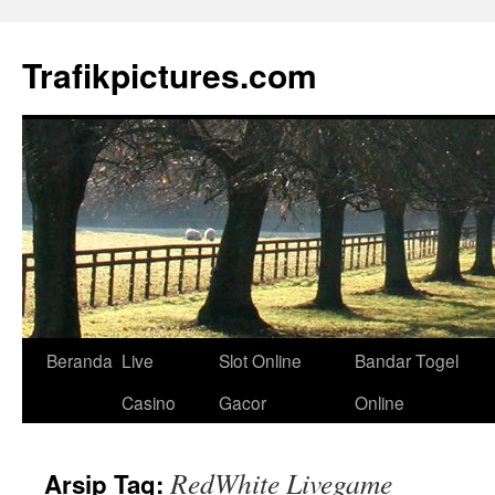
Langsung
ke
Trafikpictures.com
isi
Beranda
Live
Slot Online
Bandar Togel
Casino
Gacor
Online
RedWhite Livegame
Arsip Tag: