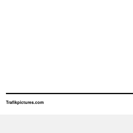
Trafikpictures.com