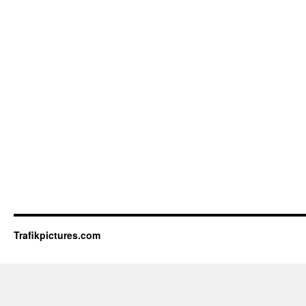
Trafikpictures.com