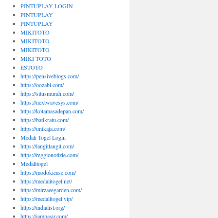
PINTUPLAY LOGIN
PINTUPLAY
PINTUPLAY
MIKITOTO
MIKITOTO
MIKITOTO
MIKI TOTO
ESTOTO
https://pensiveblogs.com/
https://oozabi.com/
https://situsmurah.com/
https://nextwavesys.com/
https://kotamasadepan.com/
https://batikratu.com/
https://unikaja.com/
Medali Togel Login
https://langitlangit.com/
https://reggionotizie.com/
Medalitogel
https://modokicase.com/
https://medalitogel.net/
https://mirzaeegarden.com/
https://medalitogel.vip/
https://indialist.org/
https://jampasir.com/