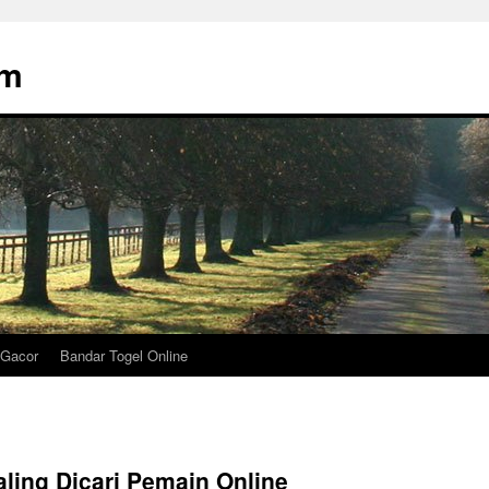
om
 Gacor
Bandar Togel Online
aling Dicari Pemain Online