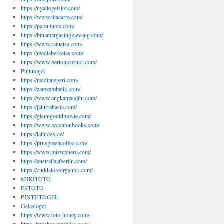
https://nyaitogelslot.com/
https://www.titacarre.com/
https://parenthots.com/
https://binamargasingkawang.com/
https://www.ratuelsa.com/
https://mediaberkelas.com/
https://www.bertonicornici.com/
Pintutogel
https://medianegeri.com/
https://zamzambatik.com/
https://www.angkamatajitu.com/
https://jalurrahasia.com/
https://glenngouldmovie.com/
https://www.accentonbooks.com/
https://latindex.de/
https://pruegreencoffee.com/
https://www.mizwphero.com/
https://australiaatberlin.com/
https://cuddaloreorganics.com/
MIKITOTO
ESTOTO
PINTUTOGEL
Gelastogel
https://www.toto-honey.com/