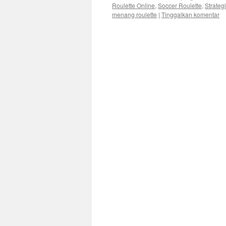
Roulette Online
,
Soccer Roulette
,
Strategi
menang roulette
|
Tinggalkan komentar