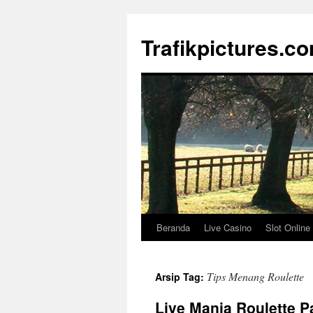
Langsung
ke
Trafikpictures.c
isi
Beranda
Live Casino
Slot Online
Tips Menang Roulette
Arsip Tag:
Live Mania Roulette P