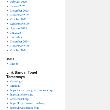
Februari 2026
Januari 2026
Desember 2025
November 2025
Oktober 2025
September 2025
Agustus 2025
Juli 2025
Juni 2025
Desember 2024
November 2024
Oktober 2024
Meta
Masuk
Link Bandar Togel
Terpercaya
Gelastogel
Mikitoto
https://www.springtideresources.org/
https://goohso.com/
accessnepal.org/
https://kryexthemes.com/blog/
https://kryexthemes.com/