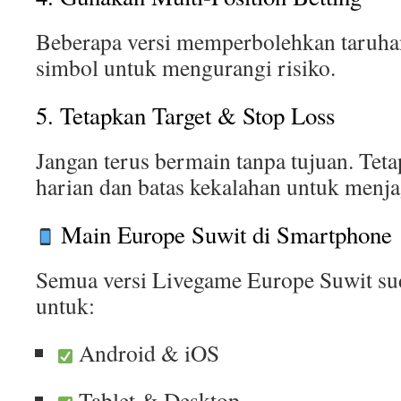
Beberapa versi memperbolehkan taruhan 
simbol untuk mengurangi risiko.
5. Tetapkan Target & Stop Loss
Jangan terus bermain tanpa tujuan. Tet
harian dan batas kekalahan untuk menjag
Main Europe Suwit di Smartphone
Semua versi Livegame Europe Suwit su
untuk:
Android & iOS
Tablet & Desktop