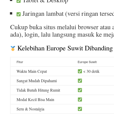
Jaringan lambat (versi ringan terse
Cukup buka situs melalui browser atau a
ada), login, lalu langsung masuk ke mej
Kelebihan Europe Suwit Dibanding
Fitur
Europe Suwit
Waktu Main Cepat
< 30 detik
Sangat Mudah Dipahami
Tidak Butuh Hitung Rumit
Modal Kecil Bisa Main
Seru & Nostalgia