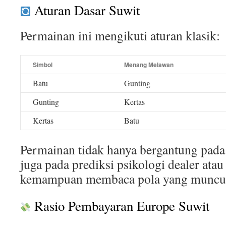
Aturan Dasar Suwit
Permainan ini mengikuti aturan klasik:
Simbol
Menang Melawan
Batu
Gunting
Gunting
Kertas
Kertas
Batu
Permainan tidak hanya bergantung pada 
juga pada prediksi psikologi dealer atau
kemampuan membaca pola yang muncul
Rasio Pembayaran Europe Suwit