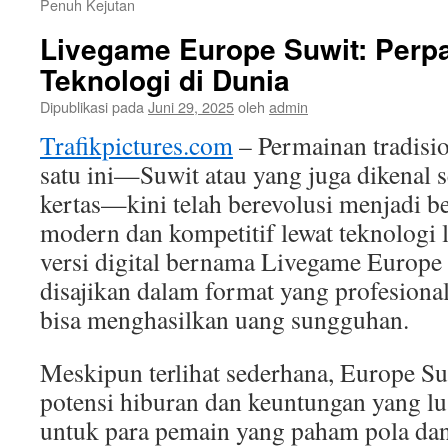
Penuh Kejutan
Livegame Europe Suwit: Perpa
Teknologi di Dunia
Dipublikasi pada
Juni 29, 2025
oleh
admin
Trafikpictures.com
– Permainan tradisi
satu ini—Suwit atau yang juga dikenal 
kertas—kini telah berevolusi menjadi b
modern dan kompetitif lewat teknologi l
versi digital bernama Livegame Europe 
disajikan dalam format yang profesiona
bisa menghasilkan uang sungguhan.
Meskipun terlihat sederhana, Europe 
potensi hiburan dan keuntungan yang lu
untuk para pemain yang paham pola dan 