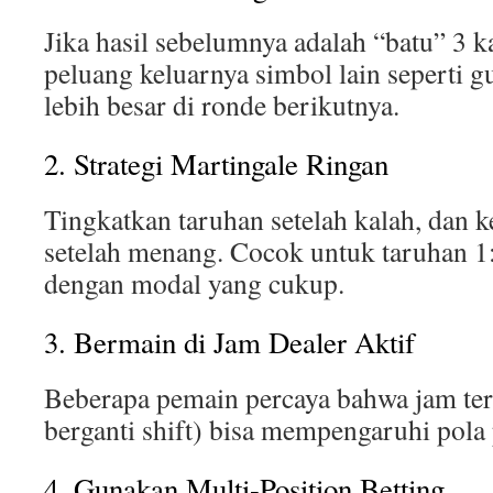
Jika hasil sebelumnya adalah “batu” 3 ka
peluang keluarnya simbol lain seperti gu
lebih besar di ronde berikutnya.
2. Strategi Martingale Ringan
Tingkatkan taruhan setelah kalah, dan k
setelah menang. Cocok untuk taruhan 1
dengan modal yang cukup.
3. Bermain di Jam Dealer Aktif
Beberapa pemain percaya bahwa jam tert
berganti shift) bisa mempengaruhi pola
4. Gunakan Multi-Position Betting