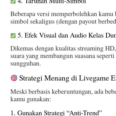
4. Taruhan Multi-Simbol
Beberapa versi memperbolehkan kamu b
simbol sekaligus (dengan payout berbed
5. Efek Visual dan Audio Kelas Du
Dikemas dengan kualitas streaming HD,
suara yang membangun suasana seperti 
sungguhan.
Strategi Menang di Livegame E
Meski berbasis keberuntungan, ada bebe
kamu gunakan:
1. Gunakan Strategi “Anti-Trend”