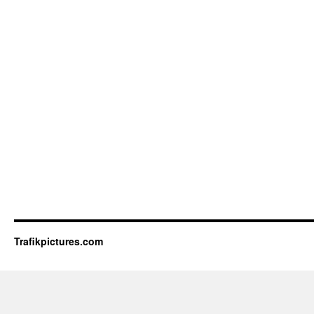
Trafikpictures.com