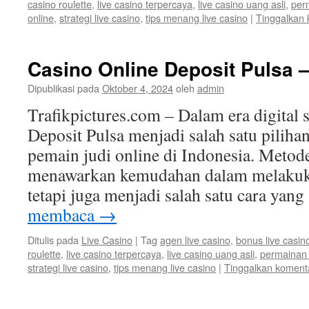
casino roulette
,
live casino terpercaya
,
live casino uang asli
,
per
online
,
strategi live casino
,
tips menang live casino
|
Tinggalkan
Casino Online Deposit Pulsa 
Dipublikasi pada
Oktober 4, 2024
oleh
admin
Trafikpictures.com – Dalam era digital s
Deposit Pulsa menjadi salah satu piliha
pemain judi online di Indonesia. Metode
menawarkan kemudahan dalam melakukan
tetapi juga menjadi salah satu cara yan
membaca
→
Ditulis pada
Live Casino
|
Tag
agen live casino
,
bonus live casin
roulette
,
live casino terpercaya
,
live casino uang asli
,
permainan 
strategi live casino
,
tips menang live casino
|
Tinggalkan koment