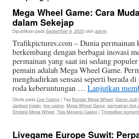
Mega Wheel Game: Cara Muda
dalam Sekejap
Dipublikasi pada
September 9, 2025
oleh
admin
Trafikpictures.com – Dunia permainan k
berkembang dengan berbagai inovasi me
permainan yang saat ini sedang populer
pemain adalah Mega Wheel Game. Perm
menghadirkan sensasi seperti berada di s
roda keberuntungan …
Lanjutkan mem
Ditulis pada
Live Casino
|
Tag
Bandar Mega Wheel
,
Game Judi 
Jackpot Instan
,
live casino
,
Mega Wheel Game
,
permainan live 
Strategi Mega Wheel
,
Tips Menang Casino
|
Tinggalkan koment
Livegame Europe Suwit: Perpa