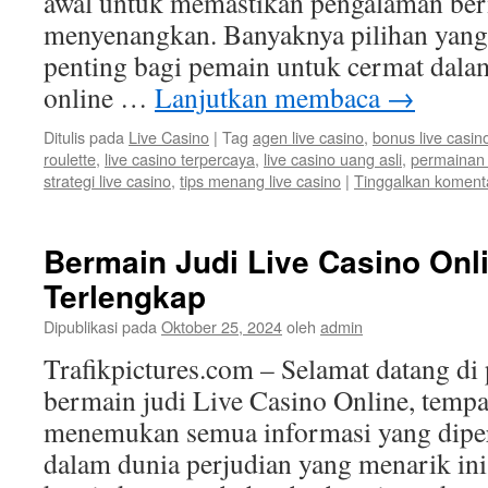
awal untuk memastikan pengalaman be
menyenangkan. Banyaknya pilihan yang
penting bagi pemain untuk cermat dala
online …
Lanjutkan membaca
→
Ditulis pada
Live Casino
|
Tag
agen live casino
,
bonus live casin
roulette
,
live casino terpercaya
,
live casino uang asli
,
permainan 
strategi live casino
,
tips menang live casino
|
Tinggalkan koment
Bermain Judi Live Casino On
Terlengkap
Dipublikasi pada
Oktober 25, 2024
oleh
admin
Trafikpictures.com – Selamat datang di
bermain judi Live Casino Online, temp
menemukan semua informasi yang diperl
dalam dunia perjudian yang menarik ini