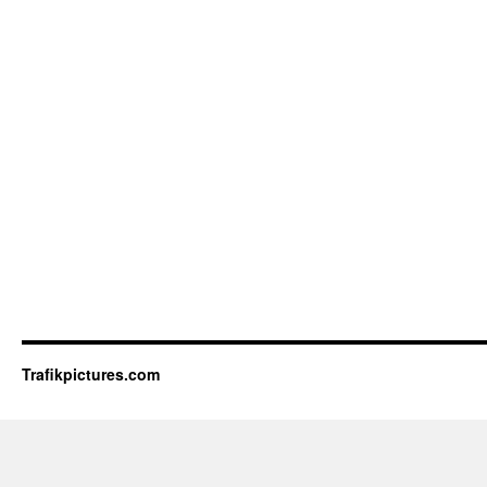
Trafikpictures.com