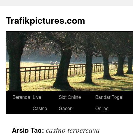
Langsung
ke
Trafikpictures.com
isi
Beranda
Live
Slot Online
Bandar Togel
Casino
Gacor
Online
casino terpercaya
Arsip Tag: