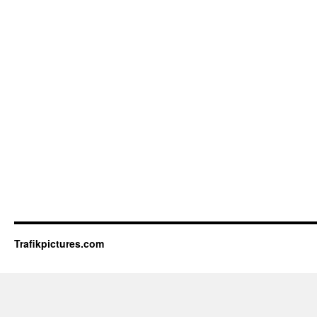
Trafikpictures.com