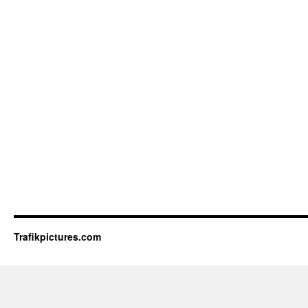
Trafikpictures.com