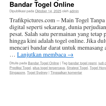
Bandar Togel Online
Dipublikasi pada
Oktober 14, 2025
oleh
admin
Trafikpictures.com – Main Togel Tanpa
digital seperti sekarang, dunia perjudi
pesat. Salah satu permainan yang tetap 
hingga kini adalah togel online. Jika d
mencari bandar darat untuk memasang 
…
Lanjutkan membaca
→
Ditulis pada
Bandar Togel Online
|
Tag
bandar togel resmi
,
judi 
Prediksi Togel
,
situs togel terpercaya
,
Strategi Togel
,
Togel Hon
Singapore
,
Togel Sydney
|
Tinggalkan komentar