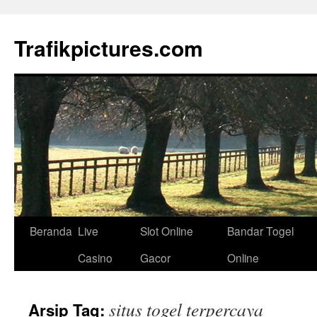
Langsung
ke
Trafikpictures.com
isi
Beranda
Live
Slot Online
Bandar Togel
Casino
Gacor
Online
situs togel terpercaya
Arsip Tag: