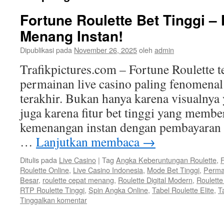
Fortune Roulette Bet Tinggi –
Menang Instan!
Dipublikasi pada
November 26, 2025
oleh
admin
Trafikpictures.com – Fortune Roulette t
permainan live casino paling fenomena
terakhir. Bukan hanya karena visualnya
juga karena fitur bet tinggi yang membe
kemenangan instan dengan pembayaran y
…
Lanjutkan membaca
→
Ditulis pada
Live Casino
|
Tag
Angka Keberuntungan Roulette
,
Roulette Online
,
Live Casino Indonesia
,
Mode Bet Tinggi
,
Perma
Besar
,
roulette cepat menang
,
Roulette Digital Modern
,
Roulette
RTP Roulette Tinggi
,
Spin Angka Online
,
Tabel Roulette Elite
,
T
Tinggalkan komentar