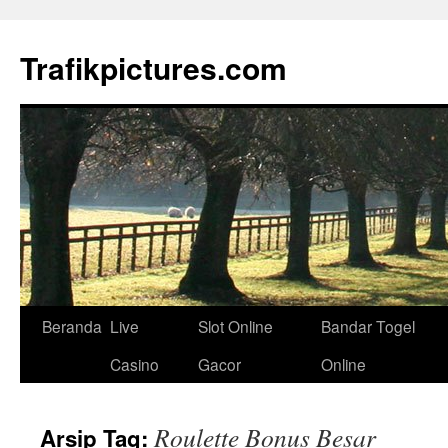
Langsung
ke
Trafikpictures.com
isi
Beranda
Live
Slot Online
Bandar Togel
Casino
Gacor
Online
Roulette Bonus Besar
Arsip Tag: