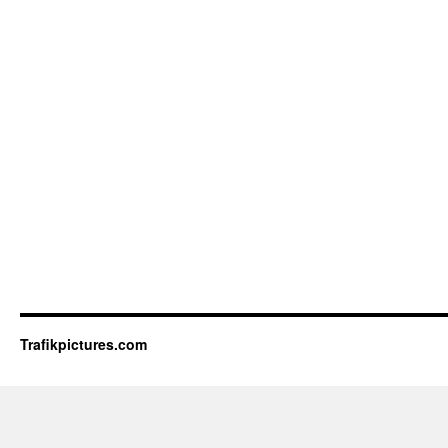
Trafikpictures.com