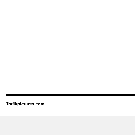
Trafikpictures.com