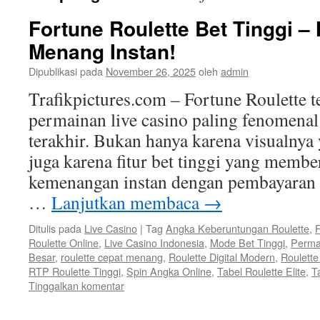
Fortune Roulette Bet Tinggi –
Menang Instan!
Dipublikasi pada
November 26, 2025
oleh
admin
Trafikpictures.com – Fortune Roulette t
permainan live casino paling fenomena
terakhir. Bukan hanya karena visualnya
juga karena fitur bet tinggi yang membe
kemenangan instan dengan pembayaran y
…
Lanjutkan membaca
→
Ditulis pada
Live Casino
|
Tag
Angka Keberuntungan Roulette
,
Roulette Online
,
Live Casino Indonesia
,
Mode Bet Tinggi
,
Perma
Besar
,
roulette cepat menang
,
Roulette Digital Modern
,
Roulette
RTP Roulette Tinggi
,
Spin Angka Online
,
Tabel Roulette Elite
,
T
Tinggalkan komentar