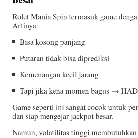
Rolet Mania Spin termasuk game dengan v
Artinya:
Bisa kosong panjang
Putaran tidak bisa diprediksi
Kemenangan kecil jarang
Tapi jika kena momen bagus → H
Game seperti ini sangat cocok untuk pe
dan siap mengejar jackpot besar.
Namun, volatilitas tinggi membutuhka