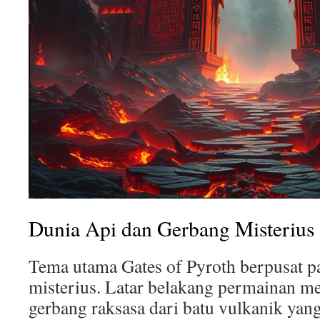
Dunia Api dan Gerbang Misterius
Tema utama Gates of Pyroth berpusat p
misterius. Latar belakang permainan 
gerbang raksasa dari batu vulkanik yang 