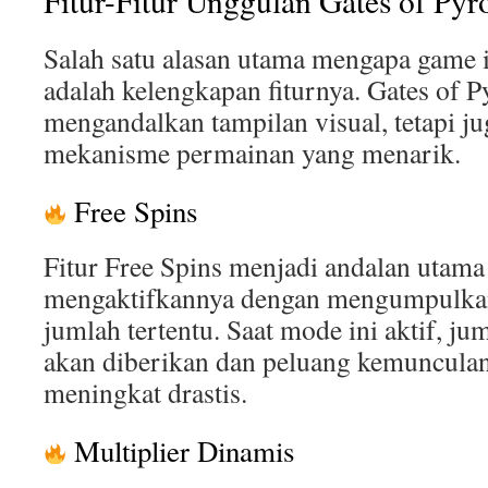
Fitur-Fitur Unggulan Gates of Pyr
Salah satu alasan utama mengapa game i
adalah kelengkapan fiturnya. Gates of P
mengandalkan tampilan visual, tetapi 
mekanisme permainan yang menarik.
Free Spins
Fitur Free Spins menjadi andalan utama
mengaktifkannya dengan mengumpulkan
jumlah tertentu. Saat mode ini aktif, ju
akan diberikan dan peluang kemunculan 
meningkat drastis.
Multiplier Dinamis