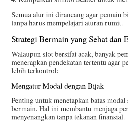
Semua alur ini dirancang agar pemain b
tanpa harus mempelajari aturan rumit.
Strategi Bermain yang Sehat dan E
Walaupun slot bersifat acak, banyak p
menerapkan pendekatan tertentu agar 
lebih terkontrol:
Mengatur Modal dengan Bijak
Penting untuk menetapkan batas modal
bermain. Hal ini membantu menjaga pe
menyenangkan tanpa tekanan finansial.