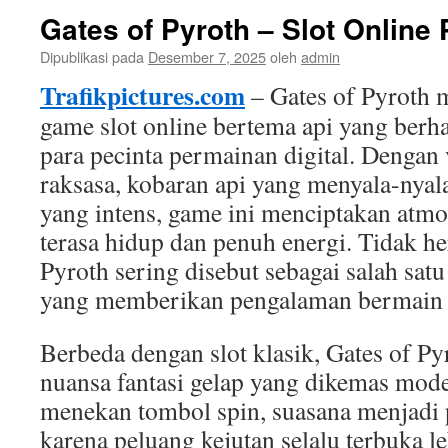
Gates of Pyroth – Slot Online
Dipublikasi pada
Desember 7, 2025
oleh
admin
Trafikpictures.com
– Gates of Pyroth 
game slot online bertema api yang berha
para pecinta permainan digital. Dengan 
raksasa, kobaran api yang menyala-nyala
yang intens, game ini menciptakan atm
terasa hidup dan penuh energi. Tidak he
Pyroth sering disebut sebagai salah satu
yang memberikan pengalaman bermain t
Berbeda dengan slot klasik, Gates of P
nuansa fantasi gelap yang dikemas mode
menekan tombol spin, suasana menjadi 
karena peluang kejutan selalu terbuka le