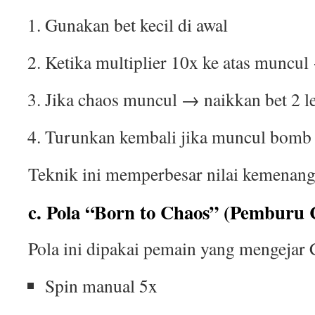
Gunakan bet kecil di awal
Ketika multiplier 10x ke atas muncul
Jika chaos muncul → naikkan bet 2 le
Turunkan kembali jika muncul bomb
Teknik ini memperbesar nilai kemenanga
c. Pola “Born to Chaos” (Pemburu 
Pola ini dipakai pemain yang mengejar 
Spin manual 5x