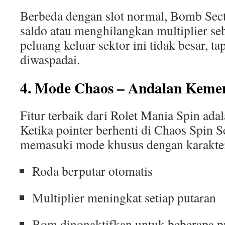
Berbeda dengan slot normal, Bomb Sec
saldo atau menghilangkan multiplier s
peluang keluar sektor ini tidak besar, ta
diwaspadai.
4. Mode Chaos – Andalan Keme
Fitur terbaik dari Rolet Mania Spin ada
Ketika pointer berhenti di Chaos Spin S
memasuki mode khusus dengan karakter
Roda berputar otomatis
Multiplier meningkat setiap putaran
Bom dinonaktifkan untuk beberapa p