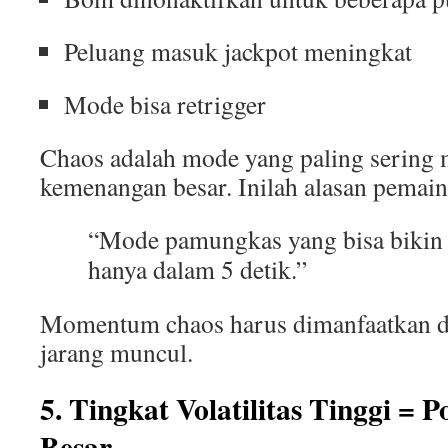
Peluang masuk jackpot meningkat
Mode bisa retrigger
Chaos adalah mode yang paling sering
kemenangan besar. Inilah alasan pemai
“Mode pamungkas yang bisa bikin
hanya dalam 5 detik.”
Momentum chaos harus dimanfaatkan d
jarang muncul.
5. Tingkat Volatilitas Tinggi = 
Besar