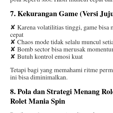
7. Kekurangan Game (Versi Juj
✘ Karena volatilitias tinggi, game bisa
cepat
✘ Chaos mode tidak selalu muncul setia
✘ Bomb sector bisa merusak moment
✘ Butuh kontrol emosi kuat
Tetapi bagi yang memahami ritme perm
ini bisa diminimalkan.
8. Pola dan Strategi Menang Rol
Rolet Mania Spin