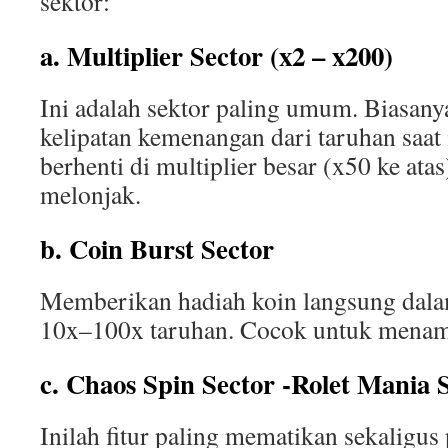
sektor:
a. Multiplier Sector (x2 – x200)
Ini adalah sektor paling umum. Biasan
kelipatan kemenangan dari taruhan saat i
berhenti di multiplier besar (x50 ke atas
melonjak.
b. Coin Burst Sector
Memberikan hadiah koin langsung dalam
10x–100x taruhan. Cocok untuk menam
c. Chaos Spin Sector -Rolet Mania 
Inilah fitur paling mematikan sekaligus