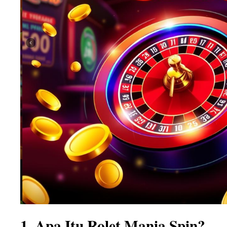
1. Apa Itu Rolet Mania Spin?