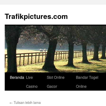
Langsung
ke
Trafikpictures.com
isi
Beranda
Live
Slot Online
Bandar Togel
Casino
Gacor
Online
←
Tulisan lebih lama