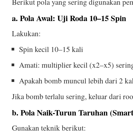
Berikut pola yang sering digunakan pem
a. Pola Awal: Uji Roda 10–15 Spin
Lakukan:
Spin kecil 10–15 kali
Amati: multiplier kecil (x2–x5) seri
Apakah bomb muncul lebih dari 2 kal
Jika bomb terlalu sering, keluar dari ro
b. Pola Naik-Turun Taruhan (Smart
Gunakan teknik berikut: