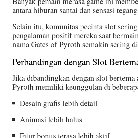
Banyak pemain merasa game ini membe
antara hiburan santai dan sensasi tegan
Selain itu, komunitas pecinta slot seri
pengalaman positif mereka saat bermain
nama Gates of Pyroth semakin sering d
Perbandingan dengan Slot Bertem
Jika dibandingkan dengan slot bertema a
Pyroth memiliki keunggulan di beberap
Desain grafis lebih detail
Animasi lebih halus
Fitur bonus terasa lebih aktif